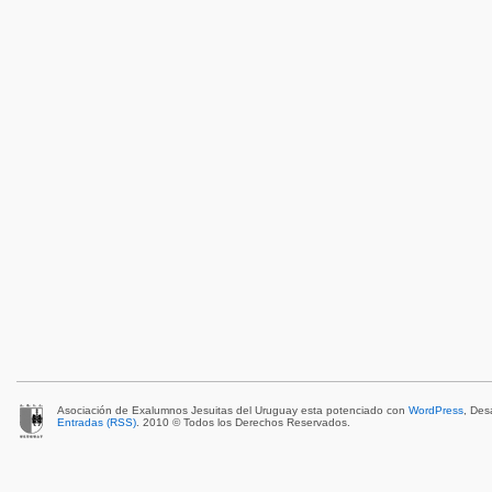
Asociación de Exalumnos Jesuitas del Uruguay esta potenciado con
WordPress
, Des
Entradas (RSS)
. 2010 © Todos los Derechos Reservados.