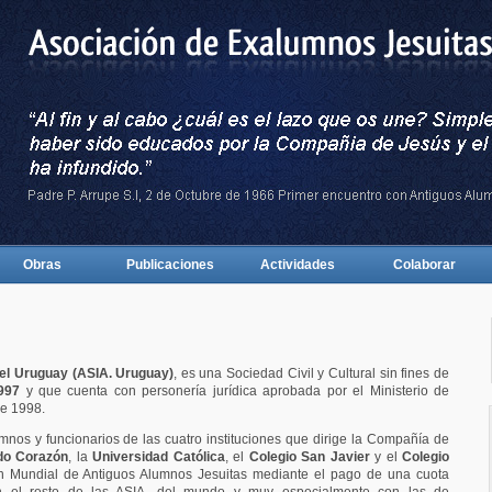
Obras
Publicaciones
Actividades
Colaborar
el Uruguay (ASIA. Uruguay)
, es una Sociedad Civil y Cultural sin fines de
997
y que cuenta con personería jurídica aprobada por el Ministerio de
de 1998.
nos y funcionarios de las cuatro instituciones que dirige la Compañía de
do Corazón
, la
Universidad Católica
, el
Colegio San Javier
y el
Colegio
ión Mundial de Antiguos Alumnos Jesuitas mediante el pago de una cuota