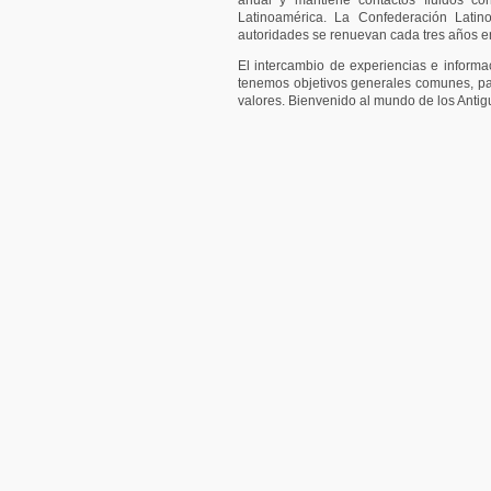
anual y mantiene contactos fluidos c
Latinoamérica. La Confederación Latin
autoridades se renuevan cada tres años en
El intercambio de experiencias e informa
tenemos objetivos generales comunes, pa
valores. Bienvenido al mundo de los Antig