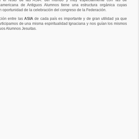
on el resto de las ASIA. del mundo y muy especialmente con las de
oamericana de Antiguos Alumnos tiene una estructura orgánica cuyas
 oportunidad de la celebración del congreso de la Federación.
ción entre las
ASIA
de cada país es importante y de gran utilidad ya que
rticipamos de una misma espiritualidad Ignaciana y nos guían los mismos
uos Alumnos Jesuitas.