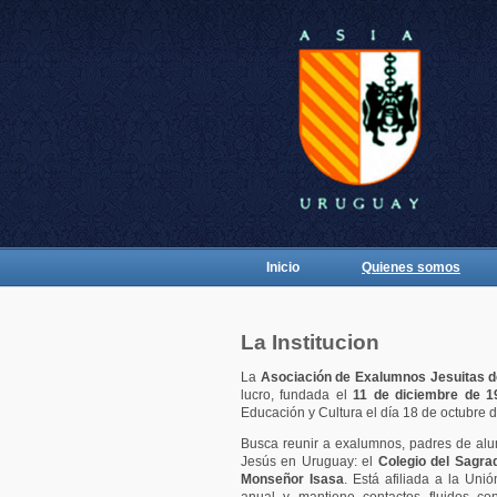
Inicio
Quienes somos
La Institucion
La
Asociación de Exalumnos Jesuitas d
lucro, fundada el
11 de diciembre de 1
Educación y Cultura el día 18 de octubre 
Busca reunir a exalumnos, padres de alum
Jesús en Uruguay: el
Colegio del Sagra
Monseñor Isasa
. Está afiliada a la Un