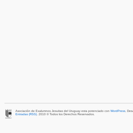
Asociación de Exalumnos Jesuitas del Uruguay esta potenciado con
WordPress
, Des
Entradas (RSS)
. 2010 © Todos los Derechos Reservados.